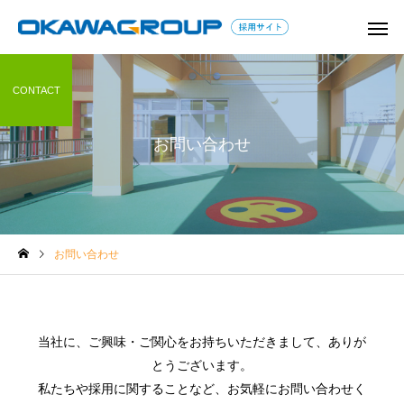
CONTACT
お問い合わせ
学童保育コラム
保育コラム
お問い合わせ
教師以外で教員免許を活か
子どもに関わる仕事は
せる仕事は？教員の転職の
つある？資格なしで就
コツとアピールすべきスキ
職種も紹介！
当社に、ご興味・ご関心をお持ちいただきまして、ありが
ル
とうございます。
私たちや採用に関することなど、お気軽にお問い合わせく