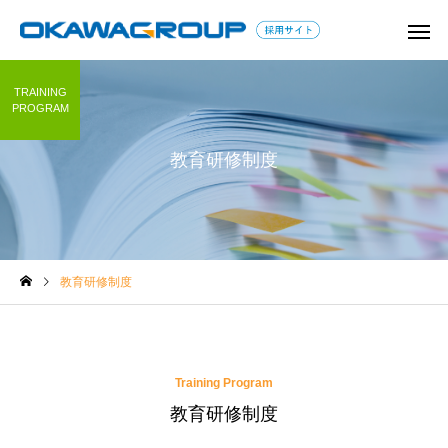
TRAINING
PROGRAM
教育研修制度
学童保育コラム
保育コラム
教育研修制度
教師以外で教員免許を活か
子どもに関わる仕事は
せる仕事は？教員の転職の
つある？資格なしで就
コツとアピールすべきスキ
職種も紹介！
Training Program
ル
教育研修制度