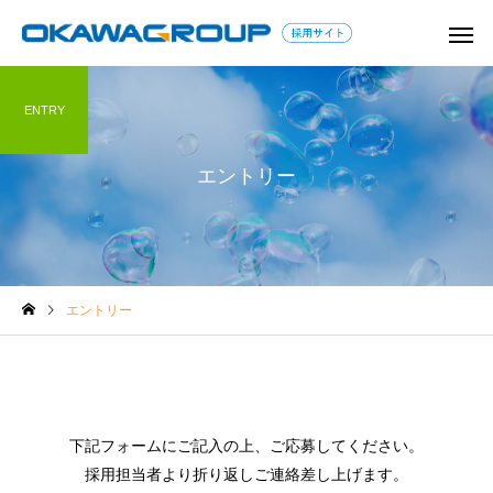
ENTRY
エントリー
学童保育コラム
保育コラム
エントリー
教師以外で教員免許を活か
子どもに関わる仕事は
せる仕事は？教員の転職の
つある？資格なしで就
コツとアピールすべきスキ
職種も紹介！
ル
下記フォームにご記入の上、ご応募してください。
採用担当者より折り返しご連絡差し上げます。