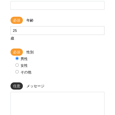
必須
年齢
歳
必須
性別
男性
女性
その他
任意
メッセージ