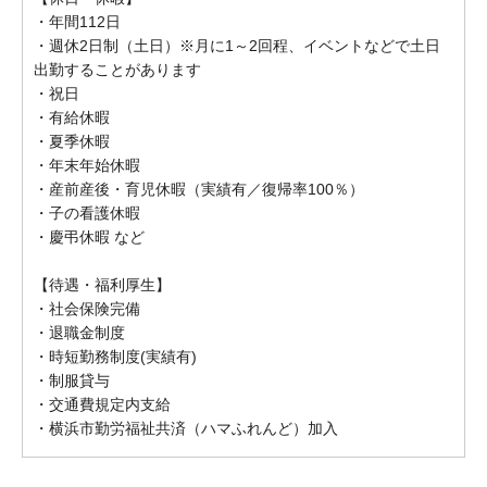
・年間112日
・週休2日制（土日）※月に1～2回程、イベントなどで土日
出勤することがあります
・祝日
・有給休暇
・夏季休暇
・年末年始休暇
・産前産後・育児休暇（実績有／復帰率100％）
・子の看護休暇
・慶弔休暇 など
【待遇・福利厚生】
・社会保険完備
・退職金制度
・時短勤務制度(実績有)
・制服貸与
・交通費規定内支給
・横浜市勤労福祉共済（ハマふれんど）加入