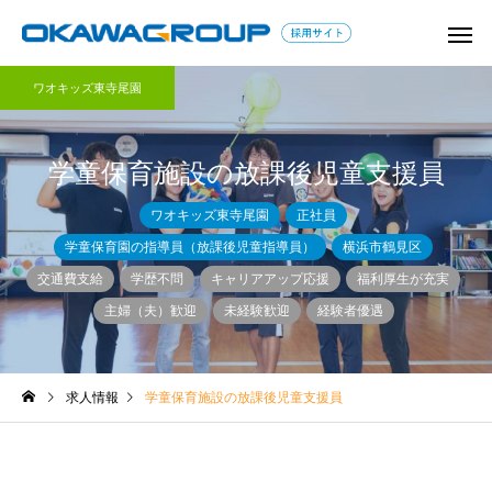
ワオキッズ東寺尾園
学童保育施設の放課後児童支援員
ワオキッズ東寺尾園
正社員
学童保育園の指導員（放課後児童指導員）
横浜市鶴見区
交通費支給
学歴不問
キャリアアップ応援
福利厚生が充実
学童保育コラム
保育コラム
主婦（夫）歓迎
未経験歓迎
経験者優遇
教師以外で教員免許を活か
子どもに関わる仕事は
せる仕事は？教員の転職の
つある？資格なしで就
コツとアピールすべきスキ
職種も紹介！
求人情報
学童保育施設の放課後児童支援員
ル