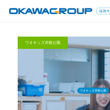
ワオキッズ岸根公園
保育コラム
学童保育コラム
保育士になるには資格が必
教師以外で教員免許を活か
要！資格取得の方法と勉強
せる仕事は？教員の転職の
のコツは？
コツとアピールすべきスキ
ワオキッズ岸根公園
ル