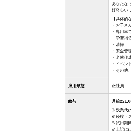
あなたな
好奇心い
【具体的
・お子さ
・専用車
・学習補
・清掃
・安全管
・名簿作
・イベン
・その他
雇用形態
正社員
給与
月給221,0
※残業代
※経験・
※試用期
※上記に