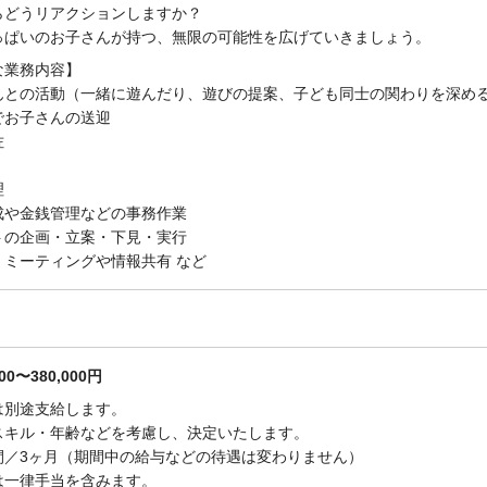
らどうリアクションしますか？
っぱいのお子さんが持つ、無限の可能性を広げていきましょう。
な業務内容】
んとの活動（一緒に遊んだり、遊びの提案、子ども同士の関わりを深め
でお子さんの送迎
佐
理
成や金銭管理などの事務作業
トの企画・立案・下見・実行
、ミーティングや情報共有 など
00〜380,000円
は別途支給します。
スキル・年齢などを考慮し、決定いたします。
間／3ヶ月（期間中の給与などの待遇は変わりません）
は一律手当を含みます。