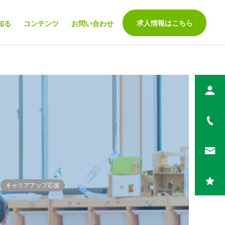
求人情報はこちら
知る
コンテンツ
お問い合わせ
保育コラム
学童保育コラム
保育補助はどんな仕事？ 保
学童保育の働き方を紹介！
育補助の仕事内容や求めら
仕事内容や働くメリットに
れる役割を徹底解説！
ついて
キャリアアップ応援