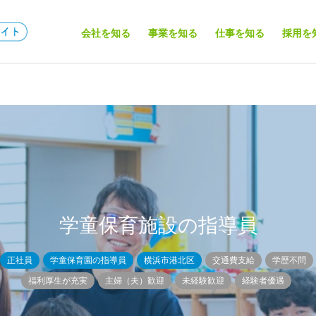
会社を知る
事業を知る
仕事を知る
採用を
保育コラム
学童保育コラム
子どもに関わる仕事はいく
学童保育は資格がなくても
学童保育施設の指導員
つある？資格なしで就ける
働ける？ 資格を取得するメ
職種も紹介！
リットや取得方法も徹底解
正社員
学童保育園の指導員
横浜市港北区
交通費支給
学歴不問
説！
福利厚生が充実
主婦（夫）歓迎
未経験歓迎
経験者優遇