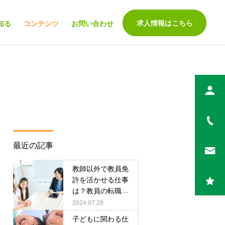
求人情報はこちら
知る
コンテンツ
お問い合わせ
保育コラム
学童保育コラム
最近の記事
保育補助はどんな仕事？ 保
学童保育の働き方を紹介！
育補助の仕事内容や求めら
仕事内容や働くメリットに
教師以外で教員免
許を活かせる仕事
れる役割を徹底解説！
ついて
は？教員の転職の
コツとアピールす
2024.07.28
べきスキル
子どもに関わる仕