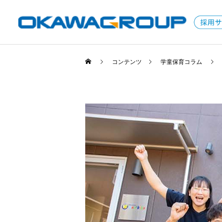
コンテンツ
学童保育コラム
保育コラム
学童保育コラム
保育士になるには資格が必
教師以外で教員免許を活か
要！資格取得の方法と勉強
せる仕事は？教員の転職の
のコツは？
コツとアピールすべきスキ
ル