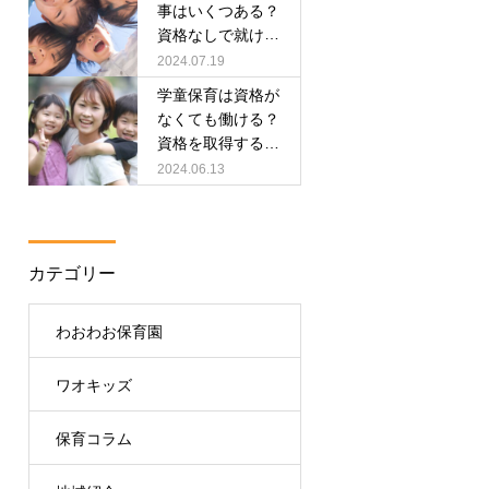
事はいくつある？
資格なしで就ける
職種も紹介！
2024.07.19
学童保育は資格が
なくても働ける？
資格を取得するメ
リットや取得方法
2024.06.13
も徹底解説！
カテゴリー
わおわお保育園
ワオキッズ
保育コラム