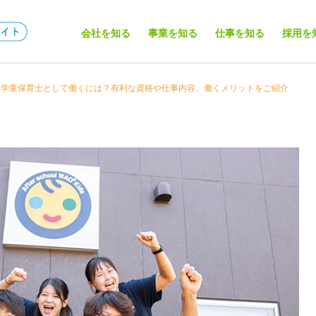
会社を知る
事業を知る
仕事を知る
採用を
学童保育士として働くには？有利な資格や仕事内容、働くメリットをご紹介
保育コラム
学童保育コラム
子どもに関わる仕事はいく
学童保育は資格がなくても
つある？資格なしで就ける
働ける？ 資格を取得するメ
職種も紹介！
リットや取得方法も徹底解
説！