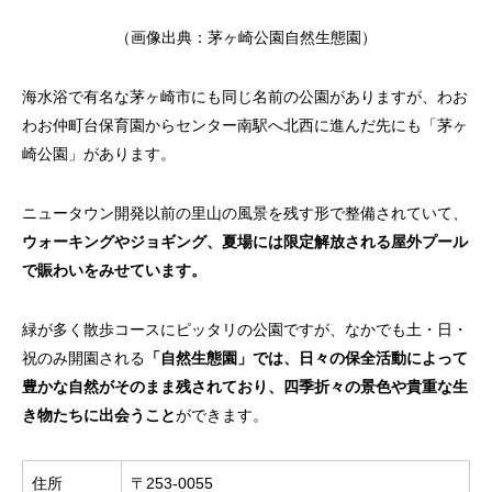
（画像出典：
茅ヶ崎公園自然生態園
）
海水浴で有名な茅ヶ崎市にも同じ名前の公園がありますが、わお
わお仲町台保育園からセンター南駅へ北西に進んだ先にも「茅ヶ
崎公園」があります。
ニュータウン開発以前の里山の風景を残す形で整備されていて、
ウォーキングやジョギング、夏場には限定解放される屋外プール
で賑わいをみせています。
緑が多く散歩コースにピッタリの公園ですが、なかでも土・日・
祝のみ開園される
「自然生態園」では、日々の保全活動によって
豊かな自然がそのまま残されており、四季折々の景色や貴重な生
き物たちに出会うこと
ができます。
住所
〒253-0055