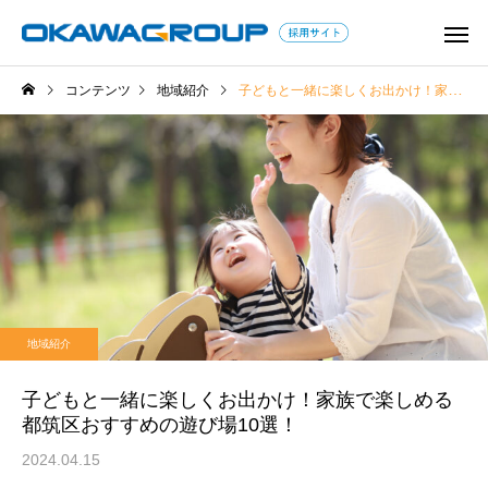
コンテンツ
地域紹介
子どもと一緒に楽しくお出かけ！家族で楽しめる都筑区おすすめの遊び場10選！
学童保育コラム
保育コラム
教師以外で教員免許を活か
子どもに関わる仕事は
地域紹介
せる仕事は？教員の転職の
つある？資格なしで就
コツとアピールすべきスキ
職種も紹介！
子どもと一緒に楽しくお出かけ！家族で楽しめる
都筑区おすすめの遊び場10選！
ル
2024.04.15