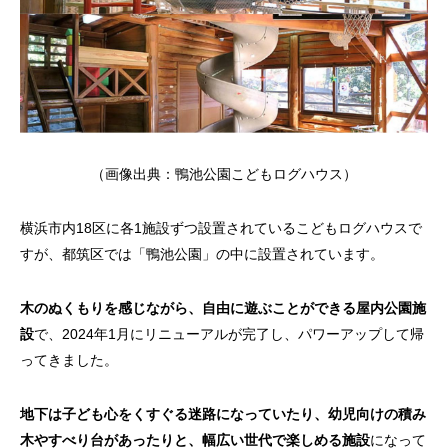
（画像出典：
鴨池公園こどもログハウス
）
横浜市内18区に各1施設ずつ設置されているこどもログハウスで
すが、都筑区では「鴨池公園」の中に設置されています。
木のぬくもりを感じながら、自由に遊ぶことができる屋内公園施
設
で、2024年1月にリニューアルが完了し、パワーアップして帰
ってきました。
地下は子ども心をくすぐる迷路になっていたり、幼児向けの積み
木やすべり台があったりと、幅広い世代で楽しめる施設
になって